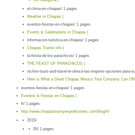
el-clima-en-chiapas/
1 pages
Weather in Chiapas |
eventos-fiestas-en-chiapas/
1 pages
Events & Celebrations in Chiapas |
informacion-turistica-en-chiapas/
1 pages
Chiapas Tourist info |
la-fiesta-de-los-parachicos/
1 pages
THE FEAST OF PARACHICOS |
nichim-tours-and-travel-le-ofrece-las-mejores-opciones-para-s
Here is What a Great Chiapas Mexico Tour Company Can Offe
eventos-fiestas-en-chiapas/
1 pages
Eventos & Fiestas en Chiapas |
fr/
1 pages
http://www.chiapastoursyexpediciones.com/blog/fr/
2015/
05/
1 pages