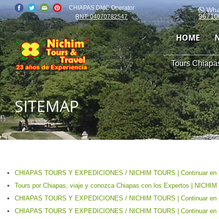
CHIAPAS DMC Operator
Wha
96710
RNT: 04070782547
HOME
Tours Chiapas
SITEMAP
CHIAPAS TOURS Y EXPEDICIONES / NICHIM TOURS | Continuar en el
Tours por Chiapas, viaje y conozca Chiapas con los Expertos | NIC
CHIAPAS TOURS Y EXPEDICIONES / NICHIM TOURS | Continuar en el
CHIAPAS TOURS Y EXPEDICIONES / NICHIM TOURS | Continuar en el