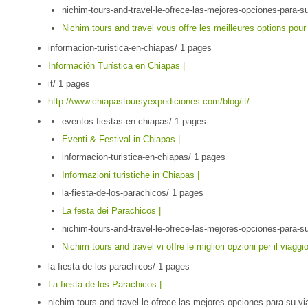
nichim-tours-and-travel-le-ofrece-las-mejores-opciones-para-s
Nichim tours and travel vous offre les meilleures options pou
informacion-turistica-en-chiapas/
1 pages
Información Turística en Chiapas |
it/
1 pages
http://www.chiapastoursyexpediciones.com/blog/it/
eventos-fiestas-en-chiapas/
1 pages
Eventi & Festival in Chiapas |
informacion-turistica-en-chiapas/
1 pages
Informazioni turistiche in Chiapas |
la-fiesta-de-los-parachicos/
1 pages
La festa dei Parachicos |
nichim-tours-and-travel-le-ofrece-las-mejores-opciones-para-s
Nichim tours and travel vi offre le migliori opzioni per il viagg
la-fiesta-de-los-parachicos/
1 pages
La fiesta de los Parachicos |
nichim-tours-and-travel-le-ofrece-las-mejores-opciones-para-su-v