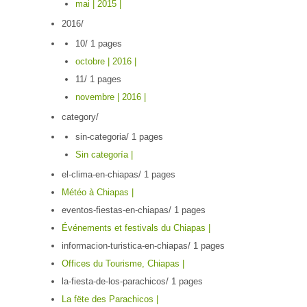
mai | 2015 |
2016/
10/
1 pages
octobre | 2016 |
11/
1 pages
novembre | 2016 |
category/
sin-categoria/
1 pages
Sin categoría |
el-clima-en-chiapas/
1 pages
Météo à Chiapas |
eventos-fiestas-en-chiapas/
1 pages
Événements et festivals du Chiapas |
informacion-turistica-en-chiapas/
1 pages
Offices du Tourisme, Chiapas |
la-fiesta-de-los-parachicos/
1 pages
La fëte des Parachicos |