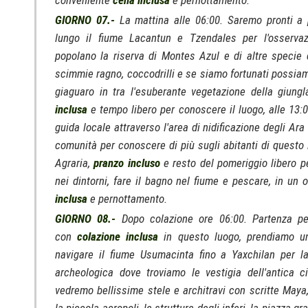
conveniente
cena inclusa
e pernottamento.
GIORNO 07.-
La mattina alle 06:00. Saremo pronti a
lungo il fiume Lacantun e Tzendales per l'osservaz
popolano la riserva di Montes Azul e di altre specie 
scimmie ragno, coccodrilli e se siamo fortunati possiam
giaguaro in tra l'esuberante vegetazione della giungl
inclusa
e tempo libero per conoscere il luogo, alle 13:
guida locale attraverso l'area di nidificazione degli Ara 
comunità per conoscere di più sugli abitanti di questo
Agraria,
pranzo incluso
e resto del pomeriggio libero p
nei dintorni, fare il bagno nel fiume e pescare, in un 
inclusa
e pernottamento.
GIORNO 08.-
Dopo colazione ore 06:00. Partenza per
con
colazione inclusa
in questo luogo, prendiamo u
navigare il fiume Usumacinta fino a Yaxchilan per l
archeologica dove troviamo le vestigia dell'antica c
vedremo bellissime stele e architravi con scritte Maya