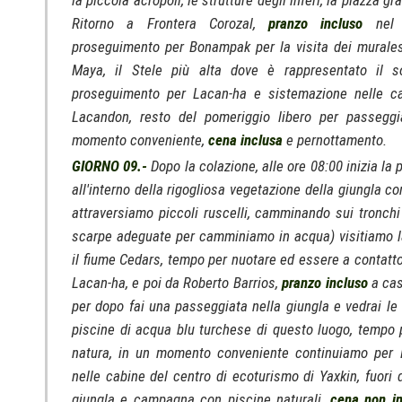
la piccola acropoli, le strutture degli inferi, la piazza g
Ritorno a Frontera Corozal,
pranzo incluso
nel r
proseguimento per Bonampak per la visita dei murale
Maya, il Stele più alta dove è rappresentato il 
proseguimento per Lacan-ha e sistemazione nelle c
Lacandon, resto del pomeriggio libero per passeggi
momento conveniente,
cena inclusa
e pernottamento.
GIORNO 09.-
Dopo la colazione, alle ore 08:00 inizia la
all'interno della rigogliosa vegetazione della giungla c
attraversiamo piccoli ruscelli, camminando sui tronchi 
scarpe adeguate per camminiamo in acqua) visitiamo 
il fiume Cedars, tempo per nuotare ed essere a contatto 
Lacan-ha, e poi da Roberto Barrios,
pranzo incluso
a cas
per dopo fai una passeggiata nella giungla e vedrai le
piscine di acqua blu turchese di questo luogo, tempo p
natura, in un momento conveniente continuiamo per 
nelle cabine del centro di ecoturismo di Yaxkin, fuori 
giungla e campagna con piscine naturali,
cena non in