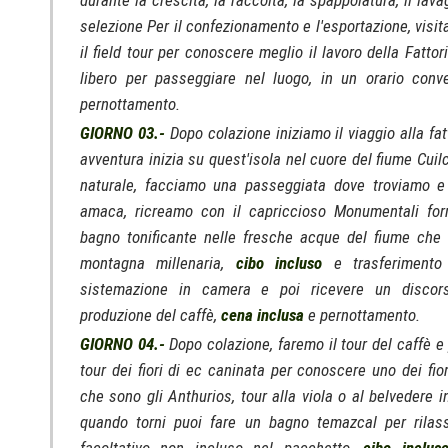
durante la crescita, la raccolta, la spappolatura, il lava
selezione Per il confezionamento e l'esportazione, visit
il field tour per conoscere meglio il lavoro della Fattor
libero per passeggiare nel luogo, in un orario con
pernottamento.
GIORNO 03.-
Dopo colazione iniziamo il viaggio alla fat
avventura inizia su quest'isola nel cuore del fiume Cuil
naturale, facciamo una passeggiata dove troviamo e 
amaca, ricreamo con il capriccioso Monumentali for
bagno tonificante nelle fresche acque del fiume che c
montagna millenaria,
cibo incluso
e trasferimento 
sistemazione in camera e poi ricevere un discors
produzione del caffè,
cena inclusa
e pernottamento.
GIORNO 04.-
Dopo colazione, faremo il tour del caffè e
tour dei fiori di ec caninata per conoscere uno dei fior
che sono gli Anthurios, tour alla viola o al belvedere i
quando torni puoi fare un bagno temazcal per rilass