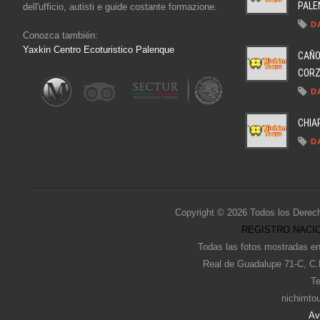
PALEN
dell'ufficio, autisti e guide costante formazione.
D
Conozca también:
Yaxkin Centro Ecoturistico Palenque
CAÑO
CORZO
D
CHIA
D
Copyright © 2026 Todos los Derec
REGISTRO NACIO
Todas las fotos mostradas en
Real de Guadalupe 71-C, C.
Te
nichimto
Av