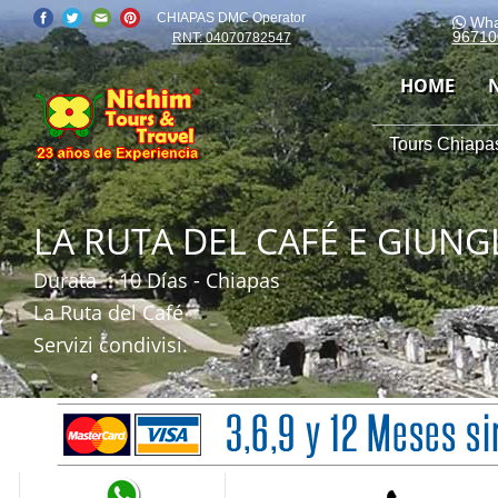
CHIAPAS DMC Operator
Wha
96710
RNT: 04070782547
HOME
Tours Chiapas
LA RUTA DEL CAFÉ E GIUN
Durata
: 10 Días - Chiapas
La Ruta del Café
Servizi condivisi.