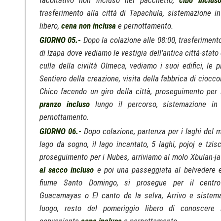
facoltativo non incluso nel pacchetto,
cibo inclus
trasferimento alla città di Tapachula, sistemazione in
libero,
cena non inclusa
e pernottamento.
GIORNO 05.-
Dopo la colazione alle 08:00, trasferiment
di Izapa dove vediamo le vestigia dell'antica città-stato 
culla della civiltà Olmeca, vediamo i suoi edifici, le pi
Sentiero della creazione, visita della fabbrica di cioccol
Chico facendo un giro della città, proseguimento per 
pranzo incluso
lungo il percorso, sistemazione in 
pernottamento.
GIORNO 06.-
Dopo colazione, partenza per i laghi del m
lago da sogno, il lago incantato, 5 laghi, pojoj e tzisc
proseguimento per i Nubes, arriviamo al molo Xbulan-
al sacco incluso
e poi una passeggiata al belvedere e
fiume Santo Domingo, si prosegue per il centro
Guacamayas o El canto de la selva, Arrivo e sistema
luogo, resto del pomeriggio libero di conoscere 