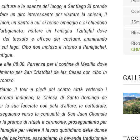
ISal
cultura e le usanze del luogo, a Santiago Si prende
Ocel
 fare un giro interessante per visitare la chiesa, il
ximon, un santo a cui si rende omaggio e si chiedono
JSmi
artigianato, visitare un Famiglia Tzutujhil dove
Rfor
ne del tessuto e all'uso dei costumi, ammirando
Rfor
 sul lago. Cibo non incluso e ritorno a Panajachel,
CHI
ntigua.
 alle 08:00. Partenza per il confine di Mesilla dove
uimento per San Cristóbal de las Casas con cibo in
GALLE
ercorso.
ziamo il tour a piedi del centro città vedendo i
 mercato indigeno, la Chiesa di Santo Domingo de
la sua facciata con pala d'altare, la cattedrale,
roseguiamo verso la comunità di San Juan Chamula
 la pratica di rituali e cerimonie, proseguimento per
famiglie per vedere il lavoro quotidiano delle donne
io del backstrap, assaggiamo la bevanda tradizionale
TAGS