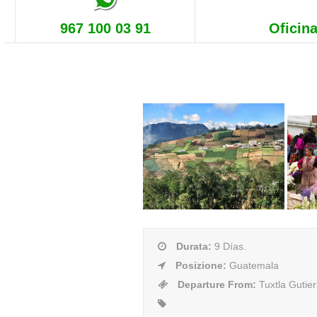
967 100 03 91
Oficina
Durata
:
9 Días.
Posizione
:
Guatemala
Departure From
:
Tuxtla Gutie