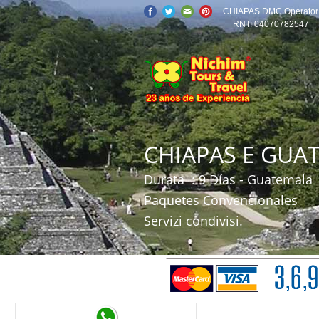
CHIAPAS DMC Operator
RNT: 04070782547
CHIAPAS E GUA
Durata
: 9 Días - Guatemala
Paquetes Convencionales
Servizi condivisi.