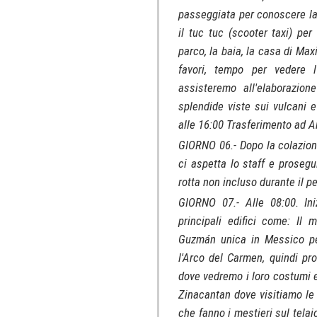
passeggiata per conoscere la 
il tuc tuc (scooter taxi) per
parco, la baia, la casa di Ma
favori, tempo per vedere l'
assisteremo all'elaborazio
splendide viste sui vulcani e
alle 16:00 Trasferimento ad A
GIORNO 06.- Dopo la colazione
ci aspetta lo staff e proseg
rotta non incluso durante il p
GIORNO 07.- Alle 08:00. Ini
principali edifici come: Il
Guzmán unica in Messico per 
l'Arco del Carmen, quindi p
dove vedremo i loro costumi e
Zinacantan dove visitiamo le 
che fanno i mestieri sul tela