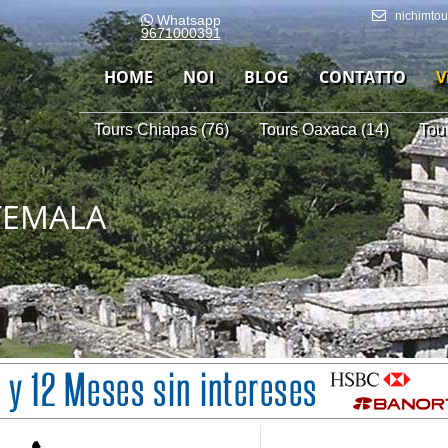
nichimto
Whatsapp
9671000391
HOME
NOI
BLOG
CONTATTO
V
Tours Chiapas (76)
Tours Oaxaca (14)
Tou
TEMALA