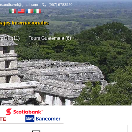
ursandtravel@gmail.com
(967) 6783520
iajes Internacionales
rs DF (11)
Tours Guatemala (6)