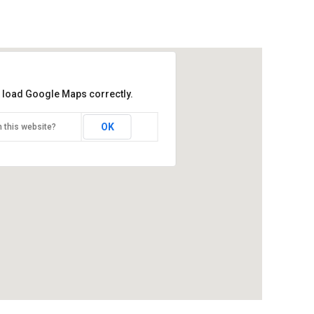
t load Google Maps correctly.
OK
 this website?
CHIAPAS E GUATEMALA