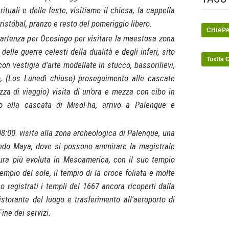
ituali e delle feste, visitiamo il chiesa, la cappella
ristóbal, pranzo e resto del pomeriggio libero.
CHIAP
Partenza per Ocosingo per visitare la maestosa zona
delle guerre celesti della dualità e degli inferi, sito
Tuxtla 
on vestigia d'arte modellate in stucco, bassorilievi,
o, (Los Lunedì chiuso) proseguimento alle cascate
zza di viaggio) visita di un'ora e mezza con cibo in
o alla cascata di Misol-ha, arrivo a Palenque e
8:00. visita alla zona archeologica di Palenque, una
ondo Maya, dove si possono ammirare la magistrale
ltura più evoluta in Mesoamerica, con il suo tempio
l tempio del sole, il tempio di la croce foliata e molte
o registrati i templi del 1667 ancora ricoperti dalla
storante del luogo e trasferimento all'aeroporto di
ine dei servizi.