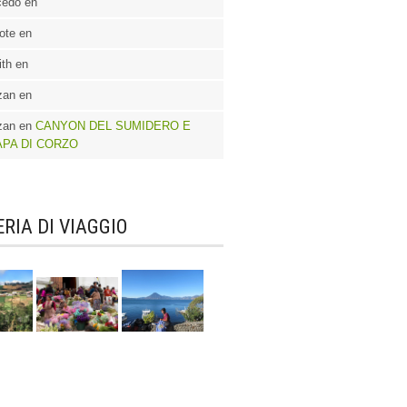
cedo en
ote en
th en
zan en
zan en
CANYON DEL SUMIDERO E
APA DI CORZO
RIA DI VIAGGIO