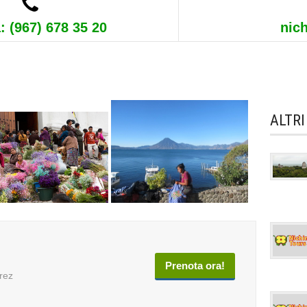
: (967) 678 35 20
nic
ALTRI
Prenota ora!
rrez