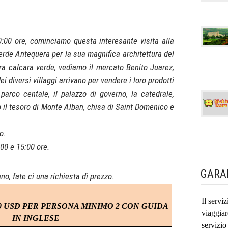
0:00 ore, cominciamo questa interesante visita alla
erde Antequera per la sua magnifica architettura del
tra calcara verde, vediamo il mercato Benito Juarez,
 dei diversi villaggi arrivano per vendere i loro prodotti
 parco centale, il palazzo di governo, la catedrale,
il tesoro di Monte Alban, chisa di Saint Domenico e
o.
:00 e 15:00 ore.
GARA
ano, fate ci una richiesta di prezzo.
Il servi
0 USD
PER PERSONA MINIMO 2 CON GUIDA
viaggia
IN INGLESE
servizi