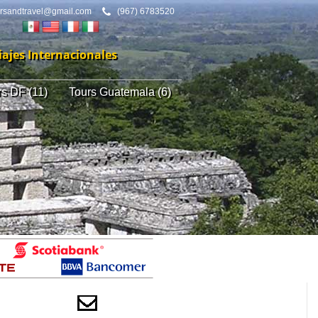
ursandtravel@gmail.com
(967) 6783520
iajes Internacionales
rs DF (11)
Tours Guatemala (6)