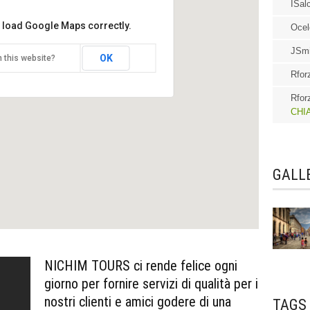
ISal
t load Google Maps correctly.
Ocel
JSmi
OK
 this website?
Rfor
UR DELLA CITTÁ DI OAXACA
Rfor
CHI
GALLE
NICHIM TOURS ci rende felice ogni
giorno per fornire servizi di qualità per i
nostri clienti e amici godere di una
TAGS