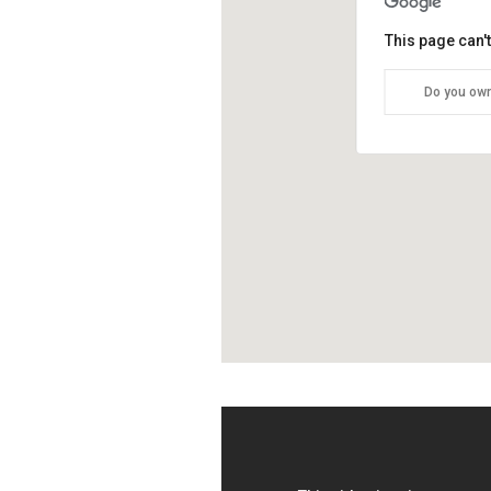
This page can'
Do you own
TO