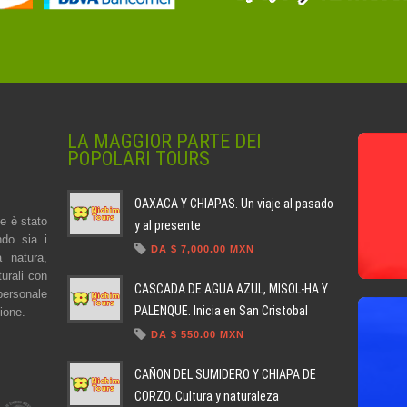
LA MAGGIOR PARTE DEI
POPOLARI TOURS
OAXACA Y CHIAPAS. Un viaje al pasado
e è stato
y al presente
ndo sia i
DA $ 7,000.00 MXN
a natura,
turali con
CASCADA DE AGUA AZUL, MISOL-HA Y
 personale
PALENQUE. Inicia en San Cristobal
zione.
DA $ 550.00 MXN
CAÑON DEL SUMIDERO Y CHIAPA DE
CORZO. Cultura y naturaleza