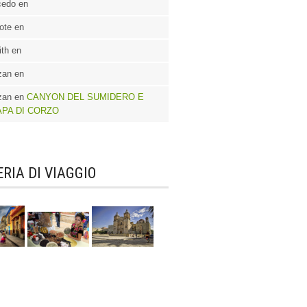
cedo en
ote en
th en
zan en
zan en
CANYON DEL SUMIDERO E
APA DI CORZO
RIA DI VIAGGIO