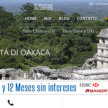
nichimto
Whatsapp
9671000391
HOME
NOI
BLOG
CONTATTO
V
Tours Chiapas (76)
Tours Oaxaca (14)
Tou
TÁ DI OAXACA