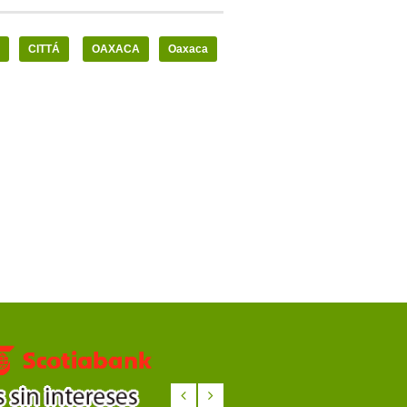
CITTÁ
OAXACA
Oaxaca