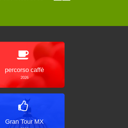
percorso caffè
2026
Gran Tour MX