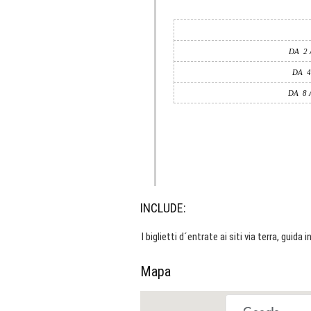
DA
2
DA
4
DA
8 
INCLUDE:
I biglietti d´entrate ai siti via terra, guida i
Mapa