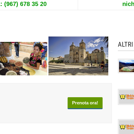
: (967) 678 35 20
nic
ALTRI
Prenota ora!