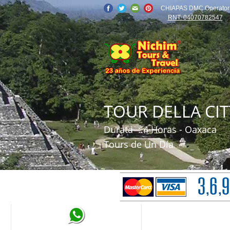
CHIAPAS DMC Operator
RNT: 04070782547
TOUR DELLA CIT
Durata
: 4 Horas - Oaxaca
Tours de Un Día