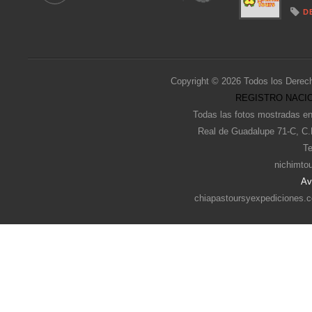
D
Copyright © 2026 Todos los Derec
REGISTRO NACIO
Todas las fotos mostradas en
Real de Guadalupe 71-C, C.
Te
nichimto
Av
chiapastoursyexpediciones