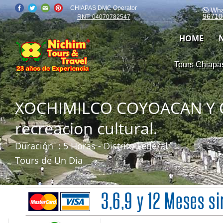
CHIAPAS DMC Operator
Wha
96710
RNT: 04070782547
HOME
Tours Chiapas
XOCHIMILCO COYOACAN Y C
recreacion cultural.
Duración
: 5 Horas - Distrito Federal
Tours de Un Día