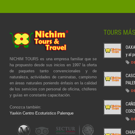
TOURS MÁ
OAXAC
y al 
NICHIM TOURS es una empresa familiar que se
D
ha propuesto desde sus inicios en 1997 la oferta
de paquetes tanto convencionales y de
CASC
naturaleza, actividades de caminatas, campismo
PALEN
en áreas naturales poniendo énfasis en la calidad
de los servicios con personal de oficina, chóferes
D
y guías en constante capacitación.
CAÑO
Conozca también:
CORZO
Yaxkin Centro Ecoturistico Palenque
D
CHIA