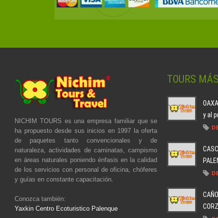
TOURS MÁ
OAXAC
y al 
NICHIM TOURS es una empresa familiar que se
D
ha propuesto desde sus inicios en 1997 la oferta
de paquetes tanto convencionales y de
CASC
naturaleza, actividades de caminatas, campismo
en áreas naturales poniendo énfasis en la calidad
PALEN
de los servicios con personal de oficina, chóferes
D
y guías en constante capacitación.
CAÑO
Conozca también:
CORZO
Yaxkin Centro Ecoturistico Palenque