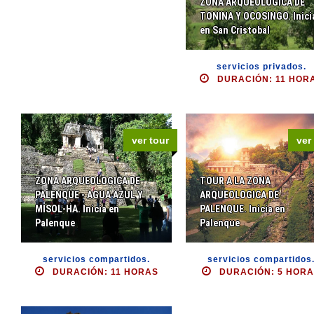
ZONA ARQUEOLOGICA DE
TONINA Y OCOSINGO. Inici
en San Cristobal
servicios privados.
DURACIÓN: 11 HOR
ver tour
ver
ZONA ARQUEOLOGICA DE
TOUR A LA ZONA
PALENQUE - AGUA AZUL Y
ARQUEOLOGICA DE
MISOL-HA. Inicia en
PALENQUE. Inicia en
Palenque
Palenque
servicios compartidos.
servicios compartidos
DURACIÓN: 11 HORAS
DURACIÓN: 5 HOR