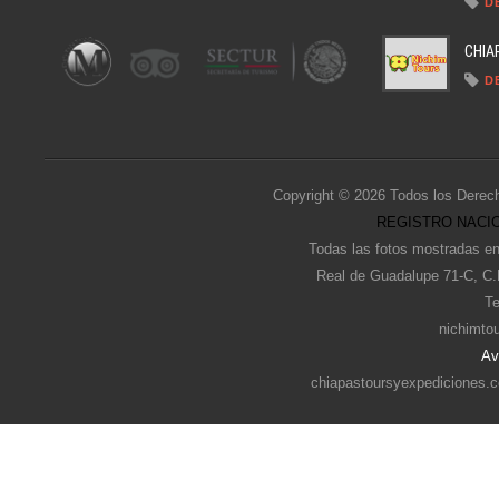
D
CHIA
D
Copyright © 2026 Todos los Derec
REGISTRO NACIO
Todas las fotos mostradas en
Real de Guadalupe 71-C, C.
Te
nichimto
Av
chiapastoursyexpediciones