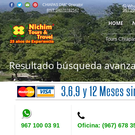
CHIAPAS DMC Operator
Wha
96710
RNT: 04070782547
HOME
Tours Chiapas
Resultado búsqueda avanz
967 100 03 91
Oficina: (967) 678 3