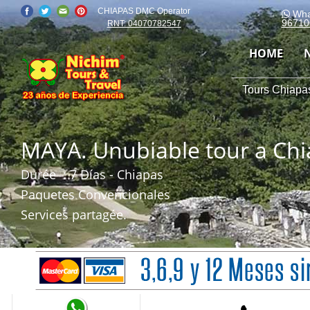
CHIAPAS DMC Operator
Wha
96710
RNT: 04070782547
HOME
Tours Chiapas
MAYA. Unubiable tour a Ch
Durée
: 7 Días - Chiapas
Paquetes Convencionales
Services partagée.