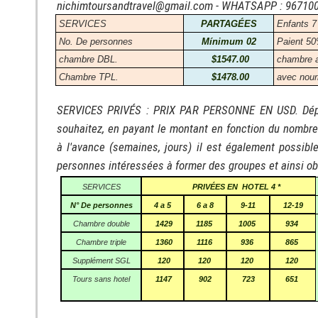
nichimtoursandtravel@gmail.com - WHATSAPP : 96710
SERVICES
PARTAGÉES
Enfants 7
No. De personnes
Mínimum 02
Paient 50
chambre DBL.
$1547.00
chambre a
Chambre TPL.
$1478.00
avec nourr
SERVICES PRIVÉS : PRIX PAR PERSONNE EN USD. Dépar
souhaitez, en payant le montant en fonction du nombre
à l'avance (semaines, jours) il est également possible 
personnes intéressées à former des groupes et ainsi obte
SERVICES
PRIVÉES EN
HOTEL 4 *
N° De personnes
4 a 5
6 a 8
9-11
12-19
Chambre double
1429
1185
1005
934
Chambre triple
1360
1116
936
865
Supplément SGL
120
120
120
120
Tours sans hotel
1147
902
723
651