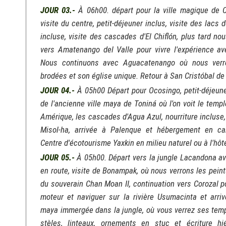
JOUR 03.-
À 06h00. départ pour la ville magique de 
visite du centre, petit-déjeuner inclus, visite des lacs 
incluse, visite des cascades d'El Chiflón, plus tard n
vers Amatenango del Valle pour vivre l'expérience ave
Nous continuons avec Aguacatenango où nous verr
brodées et son église unique. Retour à San Cristóbal de
JOUR 04.-
À 05h00 Départ pour Ocosingo, petit-déjeuner
de l'ancienne ville maya de Toniná où l'on voit le temp
Amérique, les cascades d'Agua Azul, nourriture incluse,
Misol-ha, arrivée à Palenque et hébergement en ca
Centre d'écotourisme Yaxkin en milieu naturel ou à l'hôtel
JOUR 05.-
À 05h00. Départ vers la jungle Lacandona ave
en route, visite de Bonampak, où nous verrons les peint
du souverain Chan Moan II, continuation vers Corozal p
moteur et naviguer sur la rivière Usumacinta et arrive
maya immergée dans la jungle, où vous verrez ses templ
stèles, linteaux, ornements en stuc et écriture hié