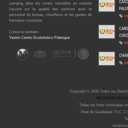
CASC
camping dans les zones naturelles en mettant
PALEN
l'accent sur la qualité des services avec le
personnel de bureau, chauffeurs et les guides de
D
formation constante.
CAÑO
Conozca también:
CORZO
Yaxkin Centro Ecoturistico Palenque
D
CHIA
D
Copyright © 2026 Todos los Derec
REGISTRO NACIO
Todas las fotos mostradas en
Real de Guadalupe 71-C, C.
Te
nichimto