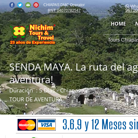
CHIAPAS DMC Operator
Wha
96710
RNT: 04070782547
HOME
Tours Chiapas
SENDA MAYA. La ruta del ag
aventura!
Duración
: 5 Días - Chiapas
TOUR DE AVENTURA