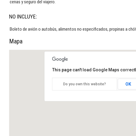
cenas y seguro del viajero.
NO INCLUYE:
Boleto de avión o autobús, alimentos no especificados, propinas a chó
Mapa
This page can't load Google Maps correctl
OK
Do you own this website?
SENDA MAYA. La ruta del agua y
cultura Maya. ¡Tour de aventura!