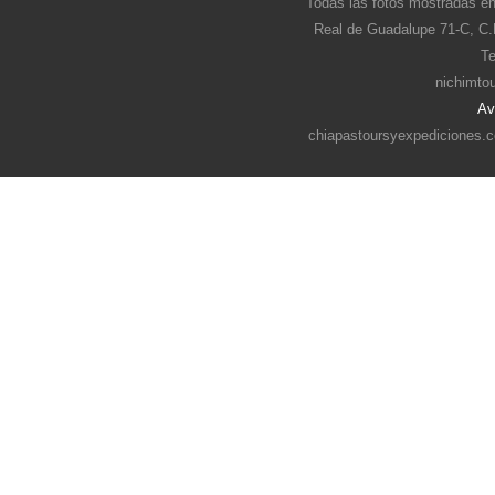
Todas las fotos mostradas en
Real de Guadalupe 71-C, C.
Te
nichimto
Av
chiapastoursyexpediciones