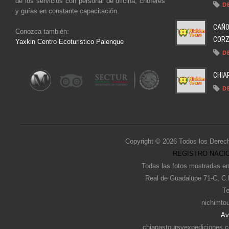
de los servicios con personal de oficina, chóferes
D
y guías en constante capacitación.
CAÑO
Conozca también:
CORZO
Yaxkin Centro Ecoturistico Palenque
D
CHIA
D
Copyright © 2026 Todos los Derec
REGISTRO NACIO
Todas las fotos mostradas en
Real de Guadalupe 71-C, C.
Te
nichimto
Av
chiapastoursyexpediciones