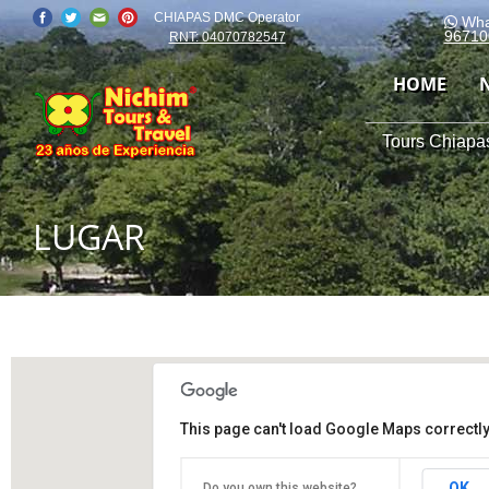
CHIAPAS DMC Operator
Wha
96710
RNT: 04070782547
HOME
Tours Chiapas
LUGAR
This page can't load Google Maps correctly
OK
Do you own this website?