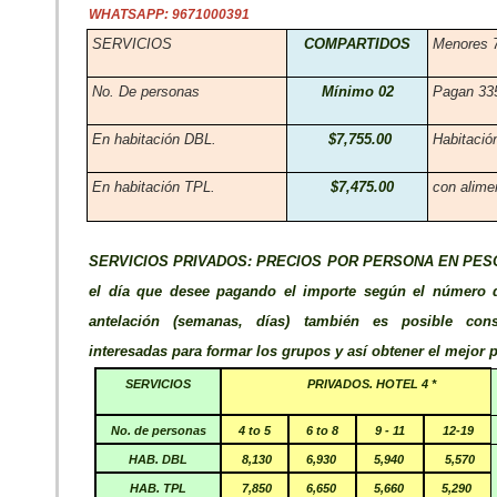
WHATSAPP: 9671000391
SERVICIOS
COMPARTIDOS
Menores 7
No. De personas
Mínimo 02
Pagan 33
En habitación DBL.
$7,755.00
Habitació
En habitación TPL.
$7,475.00
con alime
SERVICIOS PRIVADOS: PRECIOS POR PERSONA EN PESO
el día que desee pagando el importe según el número de
antelación (semanas, días) también es posible con
interesadas para formar los grupos y así obtener el mejor p
SERVICIOS
PRIVADOS. HOTEL 4 *
No. de personas
4 to 5
6 to 8
9 - 11
12-19
HAB. DBL
8,130
6,930
5,940
5,570
HAB. TPL
7,850
6,650
5,660
5,290