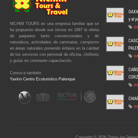
OAXAC
y al 
NICHIM TOURS es una empresa familiar que se
D
ha propuesto desde sus inicios en 1997 la oferta
de paquetes tanto convencionales y de
CASC
naturaleza, actividades de caminatas, campismo
PALEN
en áreas naturales poniendo énfasis en la calidad
de los servicios con personal de oficina, chóferes
D
y guías en constante capacitación.
CAÑO
Conozca también:
CORZO
Yaxkin Centro Ecoturistico Palenque
D
CHIA
D
Copyright © 2026 Todos los Derec