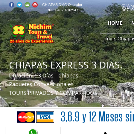
CHIAPAS DMC Operator
Wha
96710
RNT: 04070782547
HOME
Tours Chiapas
CHIAPAS EXPRESS 3 DIAS.
Duración
: 3 Días - Chiapas
Paquetes Convencionales
TOURS PRIVADOS Y COMPARTIDOS