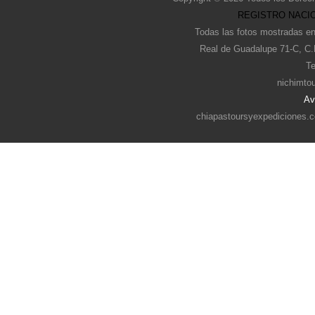
REGISTRO NACIO
Todas las fotos mostradas en
Real de Guadalupe 71-C, C.
Te
nichimto
Av
chiapastoursyexpediciones