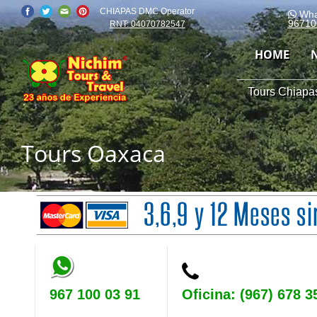
CHIAPAS DMC Operator
Wha
96710
RNT: 04070782547
HOME
Tours Chiapas
Tours Oaxaca
967 100 03 91
Oficina: (967) 678 3