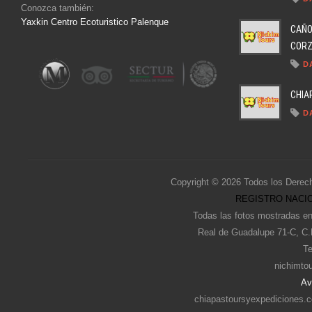
Conozca también:
Yaxkin Centro Ecoturistico Palenque
CAÑO
CORZO
D
CHIA
D
Copyright © 2026 Todos los Derec
REGISTRO NACIO
Todas las fotos mostradas en
Real de Guadalupe 71-C, C.
Te
nichimto
Av
chiapastoursyexpediciones