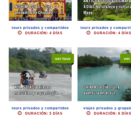
ANTIGUAS CIUDADES MAYA
NICHIM 4 DIAS. . ¡Una
4 DIAS Naturaleza y cultur
probadita de Chiapas!
Maya
tours privados y compartidos
tours privados y compart
DURACIÓN: 4 DÍAS
DURACIÓN: 4 DÍA
ver tour
ver
KIN. 5 DIAS. Bellezas
CHIAPAS 6 DIAS. Una
naturales y arqueología.
aventura en el sur.
tours privados y compartidos
viajes privados y grupal
DURACIÓN: 5 DÍAS
DURACIÓN: 6 DÍA