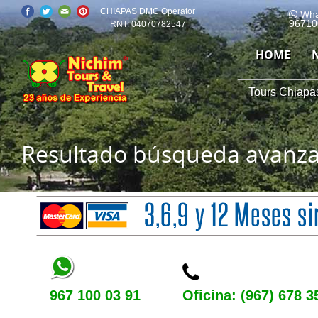
CHIAPAS DMC Operator
Wha
96710
RNT: 04070782547
HOME
Tours Chiapas
Resultado búsqueda avanz
967 100 03 91
Oficina: (967) 678 3