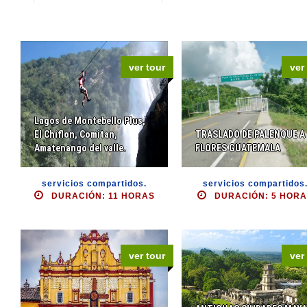
ver tour
ver
Lagos de Montebello Plus,
El Chiflon, Comitan,
TRASLADO DE PALENQUE A
Amatenango del valle.
FLORES GUATEMALA
servicios compartidos.
servicios compartidos
DURACIÓN: 11 HORAS
DURACIÓN: 5 HOR
ver tour
ver