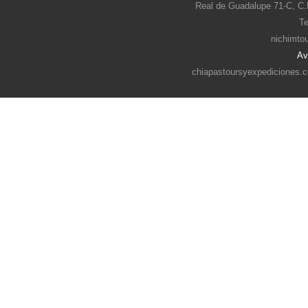
Real de Guadalupe 71-C, C.
Te
nichimto
Av
chiapastoursyexpediciones