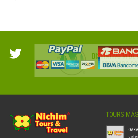
TOURS MÁ
OAXAC
y al 