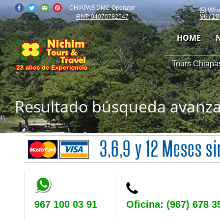
CHIAPAS DMC Operator
Wha
96710
RNT: 04070782547
HOME
Tours Chiapas
Resultado búsqueda avanz
967 100 03 91
Oficina: (967) 678 3